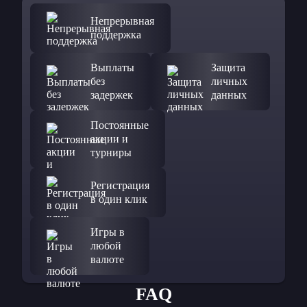
Непрерывная
поддержка
Выплаты
Защита
без
личных
задержек
данных
Постоянные
акции и
турниры
Регистрация
в один клик
Игры в
любой
валюте
FAQ