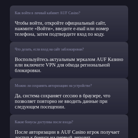
Как войти в личный кабинет AUF Casino?
Чтобы войти, откройте официальный сайт,
нажмите «Войти», введите e-mail или номер
телефона, затем подтвердите вход по коду.
Что делать, если вход на сайт заблокирован?
Воспользуйтесь актуальным зеркалом AUF Казино
или включите VPN для обхода региональной
блокировки.
Можно ли сохранять авторизацию на устройстве?
Да, система сохраняет сессию в браузере, что
позволяет повторно не вводить данные при
следующем посещении.
Какие бонусы доступны после входа?
После авторизации в AUF Casino игрок получает
доступ к бонусу на первый депозит,