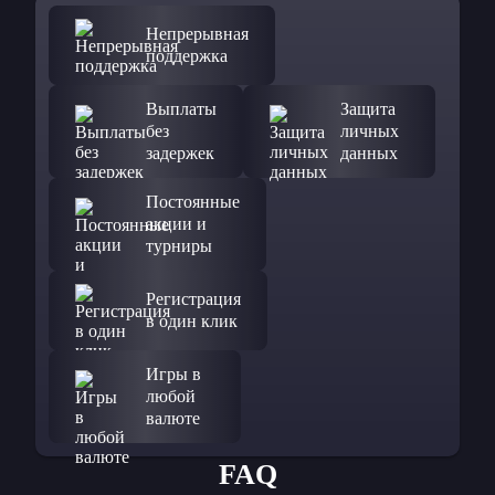
Непрерывная
поддержка
Выплаты
Защита
без
личных
задержек
данных
Постоянные
акции и
турниры
Регистрация
в один клик
Игры в
любой
валюте
FAQ