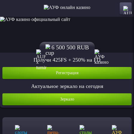
6 500 500 RUB
Получи 425FS + 250% на FD
Регистрация
Актуальное зеркало на сегодня
Зеркало