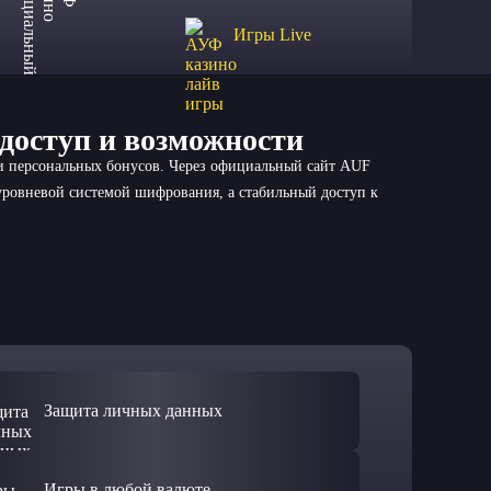
Игры Live
доступ и возможности
и персональных бонусов. Через официальный сайт AUF
оуровневой системой шифрования, а стабильный доступ к
Защита личных данных
Игры в любой валюте