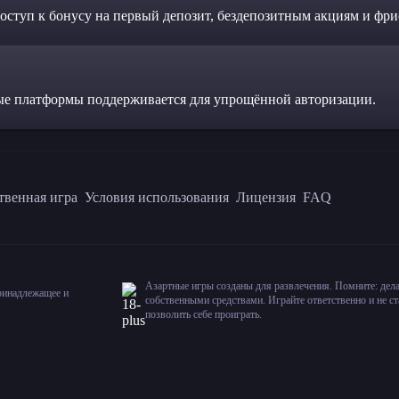
доступ к бонусу на первый депозит, бездепозитным акциям и фр
рные платформы поддерживается для упрощённой авторизации.
твенная игра
Условия использования
Лицензия
FAQ
Азартные игры созданы для развлечения. Помните: дела
ринадлежащее и
собственными средствами. Играйте ответственно и не с
позволить себе проиграть.