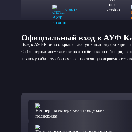
Слоты
Официальный вход в АУФ Каз
Вход в АУФ Казино открывает доступ к полному функционал
Casino игроки могут авторизоваться безопасно и быстро, ис
личному кабинету обеспечивает постоянную игровую сессию 
Непрерывная поддержка
Постоянные акции и турниры