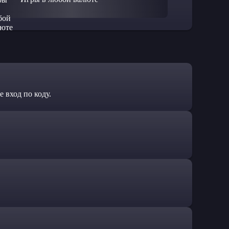
 вход по коду.