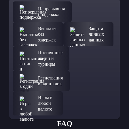
Непрерывная
поддержка
Выплаты
Защита
без
личных
задержек
данных
Постоянные
акции и
турниры
Регистрация
в один клик
Игры в
любой
валюте
FAQ