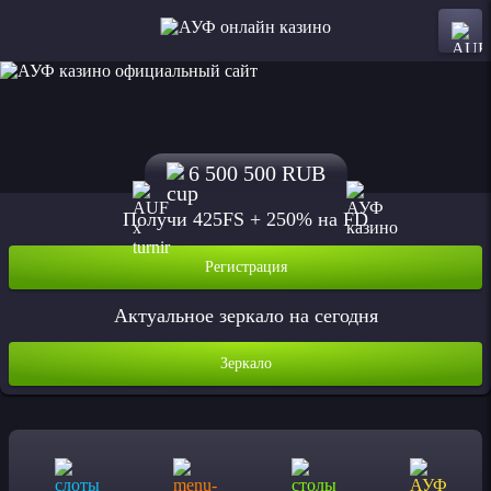
6 500 500 RUB
Получи 425FS + 250% на FD
Регистрация
Актуальное зеркало на сегодня
Зеркало