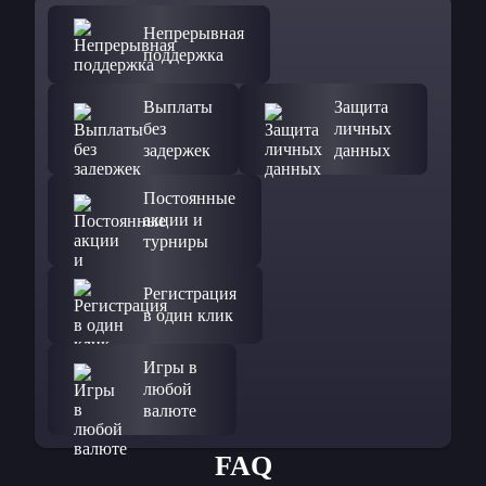
Непрерывная
поддержка
Выплаты
Защита
без
личных
задержек
данных
Постоянные
акции и
турниры
Регистрация
в один клик
Игры в
любой
валюте
FAQ