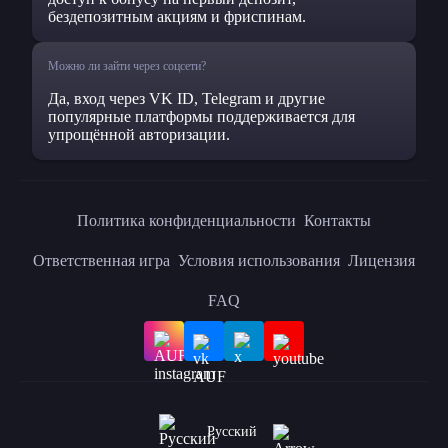
бездепозитным акциям и фриспинам.
Можно ли зайти через соцсети?
Да, вход через VK ID, Telegram и другие
популярные платформы поддерживается для
упрощённой авторизации.
Политика конфиденциальности
Контакты
Ответственная игра
Условия использования
Лицензия
FAQ
Русский