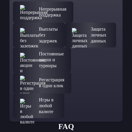
Непрерывная
поддержка
Выплаты
Защита
без
личных
задержек
данных
Постоянные
акции и
турниры
Регистрация
в один клик
Игры в
любой
валюте
FAQ