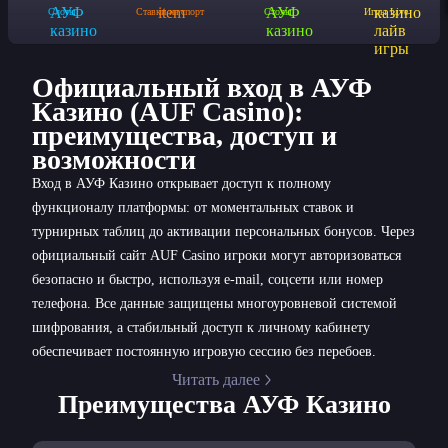
Слоты
Ставки на спорт
Столы
Игры Live
Официальный вход в АУФ
Казино (AUF Casino):
преимущества, доступ и
возможности
Вход в АУФ Казино открывает доступ к полному
функционалу платформы: от моментальных ставок и
турнирных таблиц до активации персональных бонусов. Через
официальный сайт AUF Casino игроки могут авторизоваться
безопасно и быстро, используя e-mail, соцсети или номер
телефона. Все данные защищены многоуровневой системой
шифрования, а стабильный доступ к личному кабинету
обеспечивает постоянную игровую сессию без перебоев.
Читать далее
Преимущества АУФ Казино