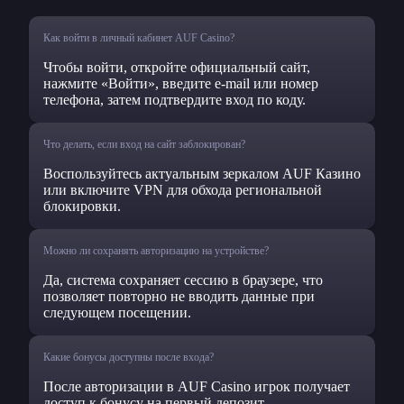
Как войти в личный кабинет AUF Casino?
Чтобы войти, откройте официальный сайт,
нажмите «Войти», введите e-mail или номер
телефона, затем подтвердите вход по коду.
Что делать, если вход на сайт заблокирован?
Воспользуйтесь актуальным зеркалом AUF Казино
или включите VPN для обхода региональной
блокировки.
Можно ли сохранять авторизацию на устройстве?
Да, система сохраняет сессию в браузере, что
позволяет повторно не вводить данные при
следующем посещении.
Какие бонусы доступны после входа?
После авторизации в AUF Casino игрок получает
доступ к бонусу на первый депозит,