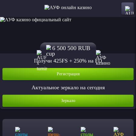
6 500 500 RUB
Получи 425FS + 250% на FD
Регистрация
Актуальное зеркало на сегодня
Зеркало