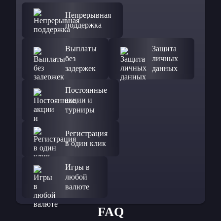
Непрерывная
поддержка
Выплаты
Защита
без
личных
задержек
данных
Постоянные
акции и
турниры
Регистрация
в один клик
Игры в
любой
валюте
FAQ