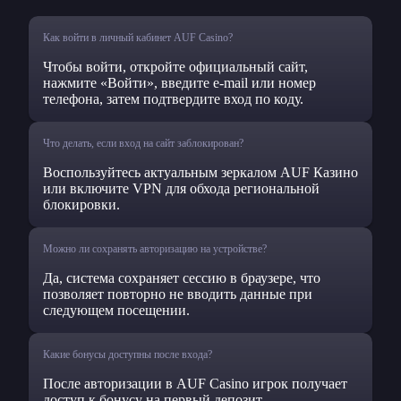
Как войти в личный кабинет AUF Casino?
Чтобы войти, откройте официальный сайт,
нажмите «Войти», введите e-mail или номер
телефона, затем подтвердите вход по коду.
Что делать, если вход на сайт заблокирован?
Воспользуйтесь актуальным зеркалом AUF Казино
или включите VPN для обхода региональной
блокировки.
Можно ли сохранять авторизацию на устройстве?
Да, система сохраняет сессию в браузере, что
позволяет повторно не вводить данные при
следующем посещении.
Какие бонусы доступны после входа?
После авторизации в AUF Casino игрок получает
доступ к бонусу на первый депозит,