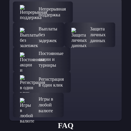
Непрерывная
поддержка
Выплаты
Защита
без
личных
задержек
данных
Постоянные
акции и
турниры
Регистрация
в один клик
Игры в
любой
валюте
FAQ