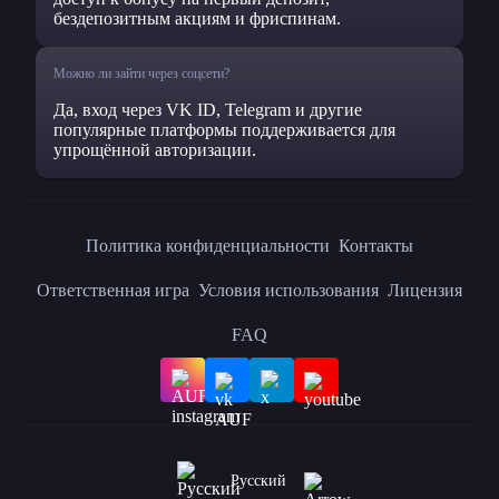
бездепозитным акциям и фриспинам.
Можно ли зайти через соцсети?
Да, вход через VK ID, Telegram и другие
популярные платформы поддерживается для
упрощённой авторизации.
Политика конфиденциальности
Контакты
Ответственная игра
Условия использования
Лицензия
FAQ
Русский