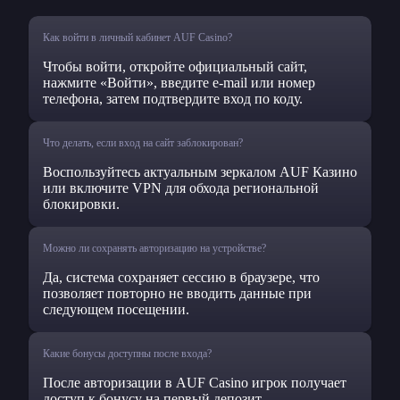
Как войти в личный кабинет AUF Casino?
Чтобы войти, откройте официальный сайт,
нажмите «Войти», введите e-mail или номер
телефона, затем подтвердите вход по коду.
Что делать, если вход на сайт заблокирован?
Воспользуйтесь актуальным зеркалом AUF Казино
или включите VPN для обхода региональной
блокировки.
Можно ли сохранять авторизацию на устройстве?
Да, система сохраняет сессию в браузере, что
позволяет повторно не вводить данные при
следующем посещении.
Какие бонусы доступны после входа?
После авторизации в AUF Casino игрок получает
доступ к бонусу на первый депозит,