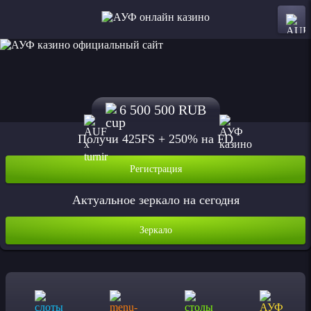
6 500 500 RUB
Получи 425FS + 250% на FD
Регистрация
Актуальное зеркало на сегодня
Зеркало