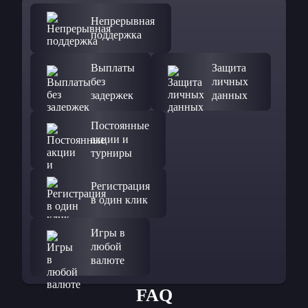
Непрерывная
поддержка
Выплаты
Защита
без
личных
задержек
данных
Постоянные
акции и
турниры
Регистрация
в один клик
Игры в
любой
валюте
FAQ